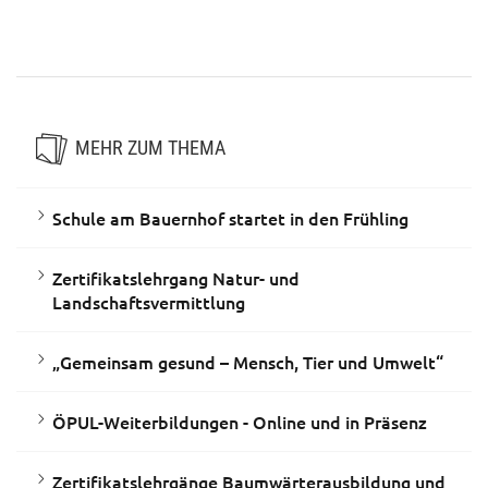
Entdecke die Back- und
Kursangebot Korbflechten
Kochkurse der burgenländischen
Seminarbäuerinnen & -bauern
MEHR ZUM THEMA
Schule am Bauernhof startet in den Frühling
Zertifikatslehrgang Natur- und
Landschaftsvermittlung
„Gemeinsam gesund – Mensch, Tier und Umwelt“
ÖPUL-Weiterbildungen - Online und in Präsenz
Zertifikatslehrgänge Baumwärterausbildung und