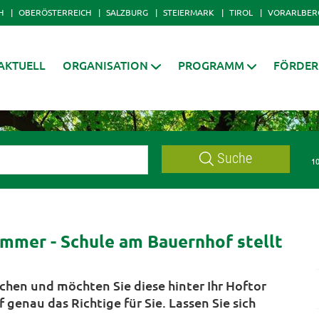
H
OBERÖSTERREICH
SALZBURG
STEIERMARK
TIROL
VORARLBER
AKTUELL
ORGANISATION
PROGRAMM
FÖRDE
Suche
10
mmer - Schule am Bauernhof stellt
chen und möchten Sie diese hinter Ihr Hoftor
genau das Richtige für Sie. Lassen Sie sich