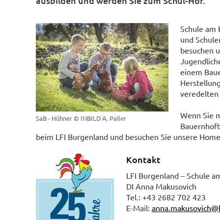
ausbilden und werden Sie zum Schul-Hof.
Schule am 
und Schulen
besuchen u
Jugendlich
einem Bauer
Herstellun
veredelten 
Wenn Sie m
SaB - Hühner
© INBILD A. Pailer
Bauernhoft
beim LFI Burgenland und besuchen Sie unsere Hom
Kontakt
LFI Burgenland – Schule a
DI Anna Makusovich
Tel.: +43 2682 702 423
E-Mail:
anna.makusovich@l