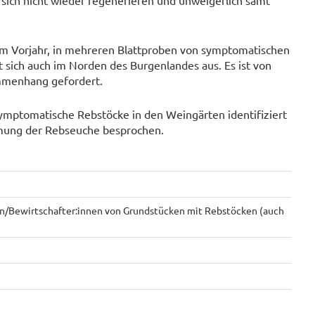
 sich nicht wieder regenerieren und unweigerlich samt
im Vorjahr, in mehreren Blattproben von symptomatischen
 sich auch im Norden des Burgenlandes aus. Es ist von
mmenhang gefordert.
mptomatische Rebstöcke in den Weingärten identifiziert
mung der Rebseuche besprochen.
en/Bewirtschafter:innen von Grundstücken mit Rebstöcken (auch