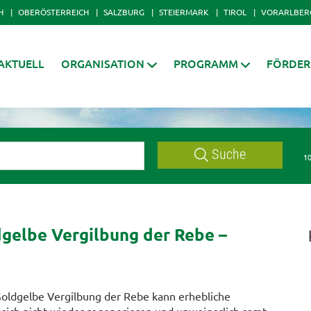
H
OBERÖSTERREICH
SALZBURG
STEIERMARK
TIROL
VORARLBER
AKTUELL
ORGANISATION
PROGRAMM
FÖRDE
Suche
10
gelbe Vergilbung der Rebe –
oldgelbe Vergilbung der Rebe kann erhebliche