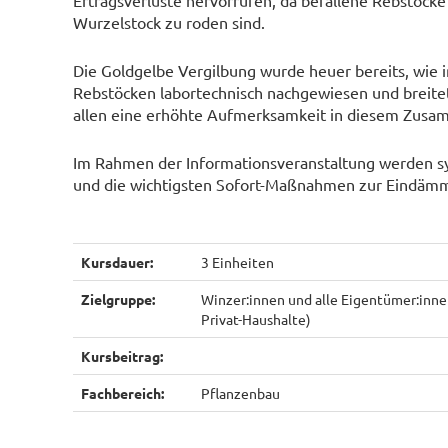
Ertragsverluste hervorrufen, da befallene Rebstöcke
Wurzelstock zu roden sind.
Die Goldgelbe Vergilbung wurde heuer bereits, wie 
Rebstöcken labortechnisch nachgewiesen und breitet
allen eine erhöhte Aufmerksamkeit in diesem Zusa
Im Rahmen der Informationsveranstaltung werden sy
und die wichtigsten Sofort-Maßnahmen zur Eindäm
Kursdauer:
3 Einheiten
Zielgruppe:
Winzer:innen und alle Eigentümer:inn
Privat-Haushalte)
Kursbeitrag:
Fachbereich:
Pflanzenbau