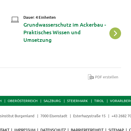
Dauer: 4 Einheiten
Da
Grundwasserschutz im Ackerbau -
W
Praktisches Wissen und
d
Umsetzung
P
PDF erstellen
H
OBERÖSTERREICH
SALZBURG
STEIERMARK
TIROL
VORARLBER
sinstitut Burgenland
7000 Eisenstadt
Esterhazystraße 15
+43 2682 7
TAKT
IMPRESSUM
DATENSCHUTZ
BARRIEREFREIHEIT
SITEMAP