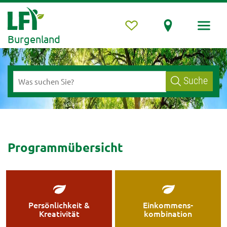
Burgenland
Suche
Programmübersicht
Persönlichkeit &
Einkommens-
Kreativität
kombination